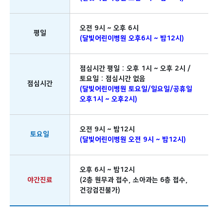
오전 9시 ~ 오후 6시
평일
(달빛어린이병원 오후6시 ~ 밤12시)
점심시간 평일 : 오후 1시 ~ 오후 2시 /
토요일 : 점심시간 없음
점심시간
(달빛어린이병원 토요일/일요일/공휴일
오후1시 ~ 오후2시)
오전 9시 ~ 밤12시
토요일
(달빛어린이병원 오전 9시 ~ 밤12시)
오후 6시 ~ 밤12시
야간진료
(2층 원무과 접수, 소아과는 6층 접수,
건강검진불가)