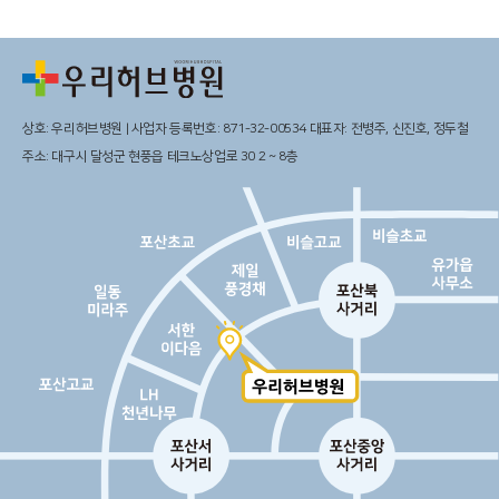
상호: 우리허브병원 | 사업자 등록번호: 871-32-00534
대표자: 전병주, 신진호, 정두철
주소: 대구시 달성군 현풍읍 테크노상업로 30 2 ~ 8층