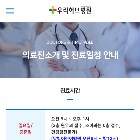
DOCTORS & TIMETABLE
의료진소개 및 진료일정 안내
진료시간
오전 9시 ~ 오후 1시
일요일/
(2층 원무과 접수, 소아과는 6층 접수,
공휴일
건강검진불가)
(달빛어린이병원 오전9시 ~ 밤12시)