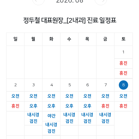
2026
.
08
정두철 대표원장_[2내과] 진료 일정표
일
월
화
수
목
금
토
1
휴진
휴진
2
3
4
5
6
7
8
오전
오전
오전
오전
오전
오전
오전
휴진
오후
오후
오후
오후
휴진
휴진
내시경
내시경
내시경
내시경
야간
검진
검진
검진
검진
내시경
검진