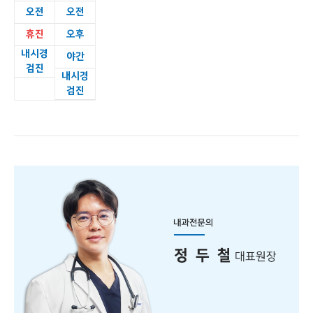
오전
오전
휴진
오후
내시경
야간
검진
내시경
검진