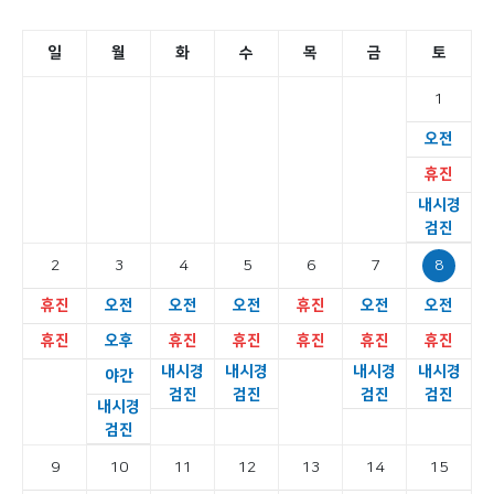
일
월
화
수
목
금
토
1
오전
휴진
내시경
검진
2
3
4
5
6
7
8
휴진
오전
오전
오전
휴진
오전
오전
휴진
오후
휴진
휴진
휴진
휴진
휴진
내시경
내시경
내시경
내시경
야간
검진
검진
검진
검진
내시경
검진
9
10
11
12
13
14
15