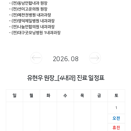
2026
.
08
유현우 원장_[4내과] 진료 일정표
일
월
화
수
목
금
토
1
오전
휴진