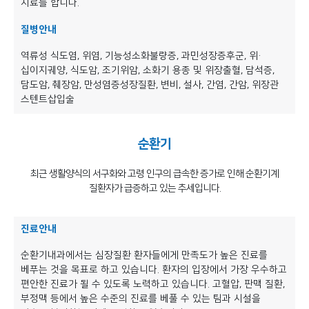
치료를 합니다.
질병안내
역류성 식도염, 위염, 기능성소화불량증, 과민성장증후군, 위·
십이지궤양, 식도암, 조기위암, 소화기 용종 및 위장출혈, 담석증,
담도암, 췌장암, 만성염증성장질환, 변비, 설사, 간염, 간암, 위장관
스텐트삽입술
순환기
최근 생활양식의 서구화와 고령 인구의 급속한 증가로 인해 순환기계
질환자가 급증하고 있는 추세입니다.
진료안내
순환기내과에서는 심장질환 환자들에게 만족도가 높은 진료를
베푸는 것을 목표로 하고 있습니다. 환자의 입장에서 가장 우수하고
편안한 진료가 될 수 있도록 노력하고 있습니다. 고혈압, 판맥 질환,
부정맥 등에서 높은 수준의 진료를 베풀 수 있는 팀과 시설을