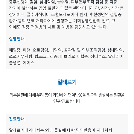
중추신경계 감염, 심내막염, 골수염, 피부연부조직 감염 등 각종
장기에 발생하는 감염 질환과 패혈증 뿐만 아니라 간, 신장, 심장 등
장기이식, 골수이식이나 조혈모세포이식 환자, 후천성면역 결핍증
환자 등의 면역 저하자에게 발생하는 기회감염질환의 진료, 그
외에도 각종 전염병의 치료 및 예방을 담당하고 있습니다.
질병안내
패혈증, 폐렴, 요로감염, 뇌막염, 골관절 및 연부조직감염, 심내막염,
쯔쯔가무시병, 렙토스피라증, 비브리오 패혈증, 장티푸스, 말라리아,
불명열, 에이즈
알레르기
외부물질에 대해 우리 몸이 과민하게 면역반응을 일으켜 발생하는 질환을
연구/진료 합니다.
진료안내
알레르기내과에서는 외부 물질에 대한 면역반응이 지나쳐서