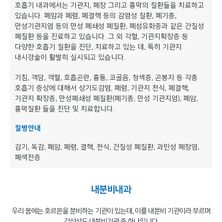
호흡기 내과에서는 기관지, 폐장 그리고 흉막의 질환들을 치료하고
있습니다. 폐암과 폐렴, 폐결핵 등의 감염성 질환, 폐기종,
만성기관지염 등의 만성 폐쇄성 폐질환, 폐섬유화증과 같은 간질성
폐질환 등을 진료하고 있습니다. 그 외 각혈, 기관지확장증 등
다양한 호흡기 질환을 진단, 치료하고 있는 데, 특히 기관지
내시경술이 활발히 실시되고 있습니다.
기침, 객담, 객혈, 호흡곤란, 흉통, 코골음, 청색증, 곤봉지 등 각종
호흡기 증상에 대해서 상기도감염, 폐렴, 기관지 천식, 폐결핵,
기관지 확장증, 만성폐쇄성 폐질환(폐기종, 만성 기관지염), 폐암,
흉막질환 들을 진단 및 치료합니다.
질병안내
감기, 독감, 폐암, 폐렴, 결핵, 천식, 간질성 폐질환, 과민성 폐장염,
폐색전증
내분비내과
우리 몸에는 호르몬을 분비하는 기관이 있는데, 이를 내분비 기관이라 부르며
갑상선도 내분비기관 중 하나입니다.