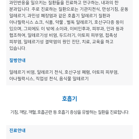
과민반응을 일으키는 질환들을 진료하고 연구하는, 내과의 한
분과입니다. 주로 진료하는 질환으로는 기관지천식, 만성기침, 운동
알레르기, 과민성 폐장염과 같은 호흡기 알레르기 질환과
아나필락시스 쇼크, 식품, 약물 , 벌독 알레르기, 호산구다증 등이
있으며, 그외에도 이 밖에 소아과, 이비인후과, 피부과, 안과 등과
협조하여, 알레르기성 비염, 두드러기, 아토피 피부염, 접촉성
피부염, 알레르기성 결막염의 원인 진단, 치료, 교육을 하고
있습니다.
질병안내
알레르기 비염, 알레르기 천식, 호산구성 폐렴, 아토피 피부염,
아나필락시스, 직업성 천식, 음식물 알레르기
호흡기
기침, 객담, 객혈, 호흡곤란 등 호흡기 증상을 유발하는 질환을 진료합니다.
진료안내